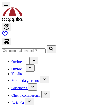
Salta
al
contenuto
Cerca
(contiene
Ombrelloni
un
(contiene
sottomenu)
Ombrelli
un
Vendita
sottomenu)
(contiene
Mobili da giardino
un
(contiene
sottomenu)
Cuscineria
un
(has
sottomenu)
Clienti commerciali
submenu)
(has
Azienda
submenu)