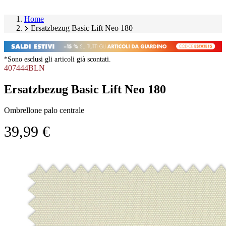
Home
Ersatzbezug Basic Lift Neo 180
*Sono esclusi gli articoli già scontati.
407444BLN
Ersatzbezug Basic Lift Neo 180
Ombrellone palo centrale
39,99 €
Salta
Image
galleria
1
prodotto
of
1