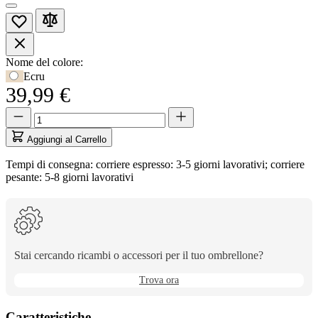
Opzioni
Nome del colore:
Usa
Ecru
prodotto
il
39,99 €
tasto
Tab
Quantità
Quantità
per
aggiornata
accedere
a
Aggiungi al Carrello
alla
1
prima
Tempi di consegna: corriere espresso: 3-5 giorni lavorativi; corriere
opzione,
pesante: 5-8 giorni lavorativi
poi
i
tasti
freccia
per
navigare
Stai cercando ricambi o accessori per il tuo ombrellone?
tra
le
Trova ora
opzioni.
Caratteristiche