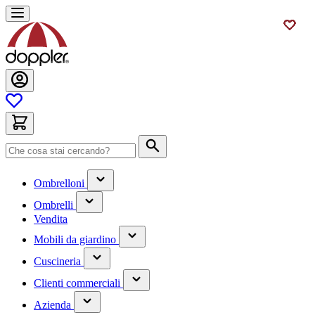
Salta
al
contenuto
Cerca
(contiene
Ombrelloni
un
(contiene
sottomenu)
Ombrelli
un
Vendita
sottomenu)
(contiene
Mobili da giardino
un
(contiene
sottomenu)
Cuscineria
un
(has
sottomenu)
Clienti commerciali
submenu)
(has
Azienda
submenu)