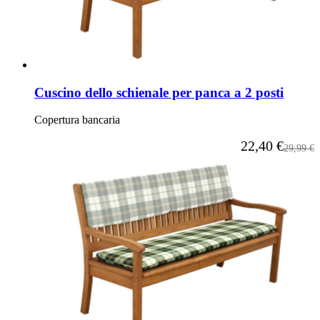
Cuscino dello schienale per panca a 2 posti
Copertura bancaria
A partire da
22,40 €
Prezzo p
29,99 €