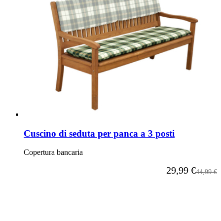
Cuscino di seduta per panca a 3 posti
Copertura bancaria
A partire da
29,99 €
Prezzo p
44,99 €