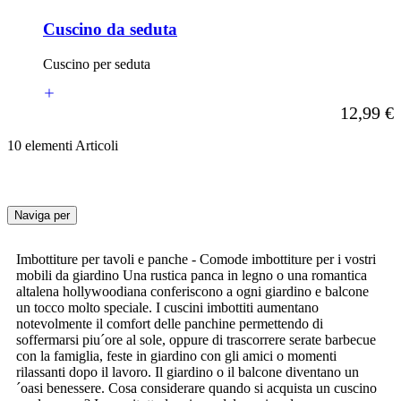
Cuscino da seduta
Cuscino per seduta
A partire d
12,99 €
10
elementi
Articoli
Naviga per
Vai
Imbottiture per tavoli e panche - Comode imbottiture per i vostri
all’elenco
mobili da giardino Una rustica panca in legno o una romantica
prodotti
altalena hollywoodiana conferiscono a ogni giardino e balcone
un tocco molto speciale. I cuscini imbottiti aumentano
notevolmente il comfort delle panchine permettendo di
soffermarsi piu´ore al sole, oppure di trascorrere serate barbecue
con la famiglia, feste in giardino con gli amici o momenti
rilassanti dopo il lavoro. Il giardino o il balcone diventano un
´oasi benessere. Cosa considerare quando si acquista un cuscino