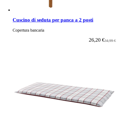
Cuscino di seduta per panca a 2 posti
Copertura bancaria
A partire da
26,20 €
Prezzo p
34,99 €