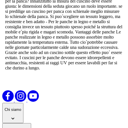
per la panca? Innanzitutto la misura del cuscino deve essere
giusta: le dimensioni della seduta giocano un ruolo importante. se
si predilige un cuscino per panca con schienale meglio misurare
lo schienale della panca. Si puo´scegliere un tessuto leggero, ma
resistente e ben adatto - Per le panche in legno e metallo si
consiglia invece un tessuto piuttosto spesso poiché la struttura del
mobile e´piu rigida e magari scomoda. Vantaggi delle panche Le
panche realizzate in legno e metallo possono assorbire molto
rapidamente la temperatura esterna. Tutto cio´potrebbe causare
nelle giornate particolarmente calde una sudorazione eccessiva.
Grazie anche solo ad un cuscino sottile questo effetto puo´ essere
evitato. I cuscini per le panche devono essere idrorepellenti e
antimacchia, resistenti ai raggi UV per essere lavabili per far si
che durino a lungo.
Chi siamo