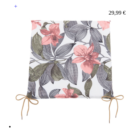
A partire d
29,99 €