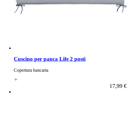
Cuscino per panca Life 2 posti
Copertura bancaria
A partire d
17,99 €