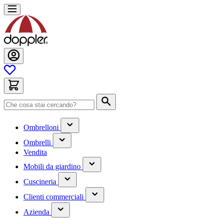
Salta
al
contenuto
Cerca
(contiene
Ombrelloni
un
(contiene
sottomenu)
Ombrelli
un
Vendita
sottomenu)
(contiene
Mobili da giardino
un
(contiene
sottomenu)
Cuscineria
un
(has
sottomenu)
Clienti commerciali
submenu)
(has
Azienda
submenu)