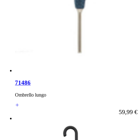
71486
Ombrello lungo
A partire d
59,99 €