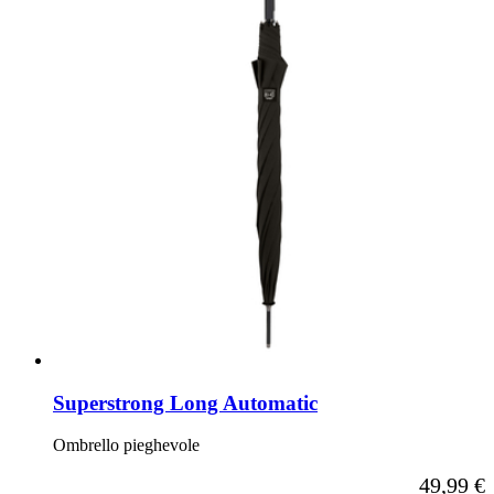
Superstrong Long Automatic
Ombrello pieghevole
A partire d
49,99 €