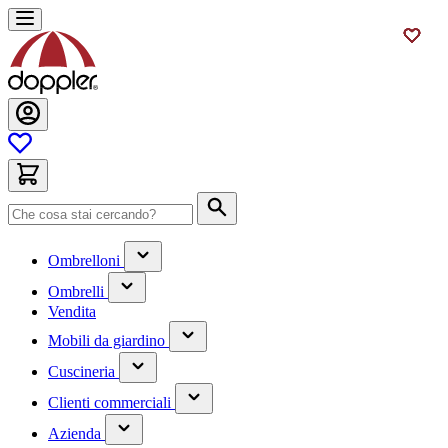
Salta
al
contenuto
Cerca
(contiene
Ombrelloni
un
(contiene
sottomenu)
Ombrelli
un
Vendita
sottomenu)
(contiene
Mobili da giardino
un
(contiene
sottomenu)
Cuscineria
un
(has
sottomenu)
Clienti commerciali
submenu)
(has
Azienda
submenu)