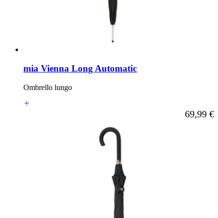
mia Vienna Long Automatic
Ombrello lungo
A partire d
69,99 €