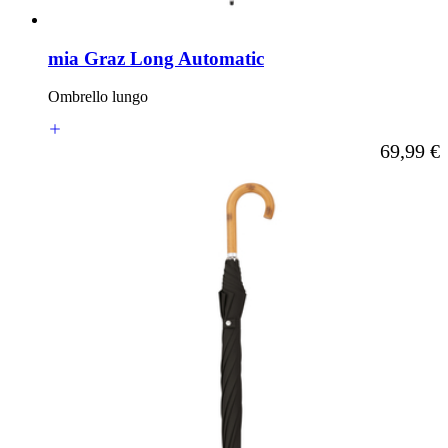
mia Graz Long Automatic
Ombrello lungo
A partire d
69,99 €