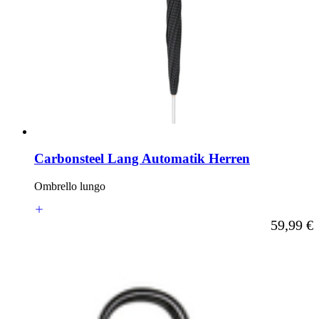
Carbonsteel Lang Automatik Herren
Ombrello lungo
A partire d
59,99 €