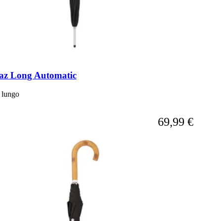
az Long Automatic
 lungo
A partire da
69,99 €