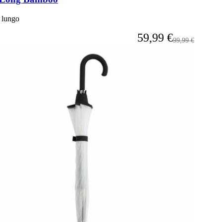
 lungo
A partire da
59,99 €
Prezzo predefin
99,99 €