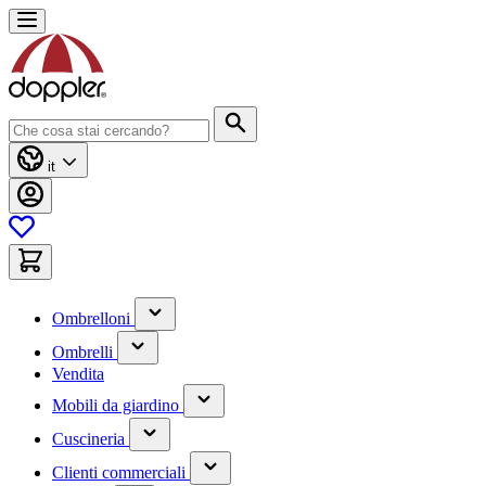
Salta
al
contenuto
Cerca
it
(contiene
Ombrelloni
un
(contiene
sottomenu)
Ombrelli
un
Vendita
sottomenu)
(contiene
Mobili da giardino
un
(contiene
sottomenu)
Cuscineria
un
(has
sottomenu)
Clienti commerciali
submenu)