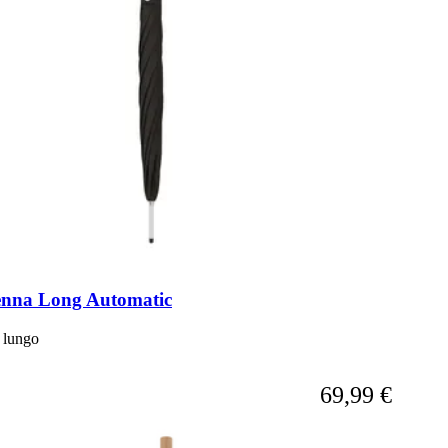
enna Long Automatic
 lungo
A partire da
69,99 €