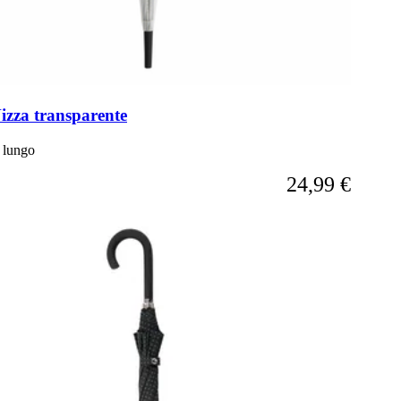
izza transparente
 lungo
A partire da
24,99 €