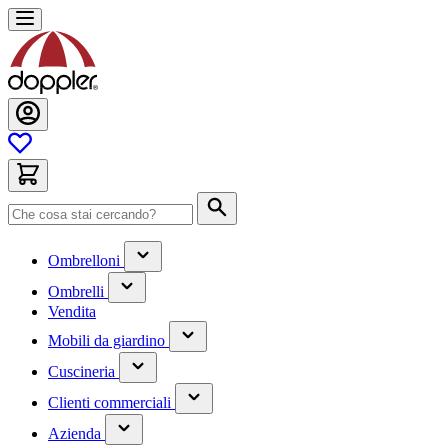
Salta
al
contenuto
Cerca
(contiene
Ombrelloni
un
(contiene
sottomenu)
Ombrelli
un
Vendita
sottomenu)
(contiene
Mobili da giardino
un
(contiene
sottomenu)
Cuscineria
un
(has
sottomenu)
Clienti commerciali
submenu)
(has
Azienda
submenu)