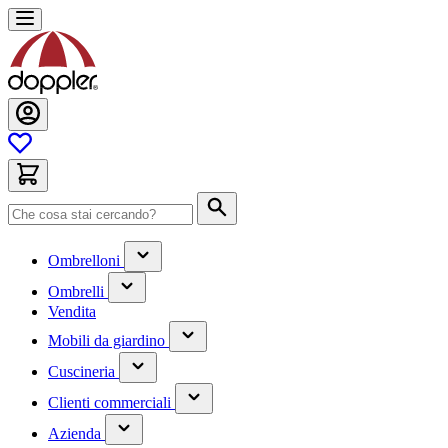
Salta
al
contenuto
Cerca
(contiene
Ombrelloni
un
(contiene
sottomenu)
Ombrelli
un
Vendita
sottomenu)
(contiene
Mobili da giardino
un
(contiene
sottomenu)
Cuscineria
un
(has
sottomenu)
Clienti commerciali
submenu)
(has
Azienda
submenu)