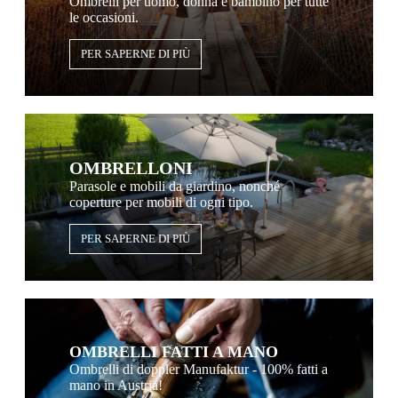
Ombrelli per uomo, donna e bambino per tutte
le occasioni.
PER SAPERNE DI PIÙ
OMBRELLONI
Parasole e mobili da giardino, nonché
coperture per mobili di ogni tipo.
PER SAPERNE DI PIÙ
OMBRELLI FATTI A MANO
Ombrelli di doppler Manufaktur - 100% fatti a
mano in Austria!