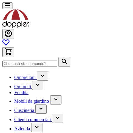
Salta
al
contenuto
Cerca
(contiene
Ombrelloni
un
(contiene
sottomenu)
Ombrelli
un
Vendita
sottomenu)
(contiene
Mobili da giardino
un
(contiene
sottomenu)
Cuscineria
un
(has
sottomenu)
Clienti commerciali
submenu)
(has
Azienda
submenu)