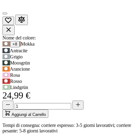
Opzioni
Nome del colore:
Usa
Mokka
+8
prodotto
il
Antracite
tasto
Grigio
Tab
Moosgrün
per
Arancione
accedere
Rosa
alla
Rosso
prima
opzione,
Lindgrün
poi
24,99 €
i
Quantità
Quantità
tasti
aggiornata
freccia
a
per
Aggiungi al Carrello
1
navigare
Tempi di consegna: corriere espresso: 3-5 giorni lavorativi; corriere
tra
pesante: 5-8 giorni lavorativi
le
opzioni.