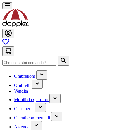
Salta
al
contenuto
Cerca
(contiene
Ombrelloni
un
(contiene
sottomenu)
Ombrelli
un
Vendita
sottomenu)
(contiene
Mobili da giardino
un
(contiene
sottomenu)
Cuscineria
un
(has
sottomenu)
Clienti commerciali
submenu)
(has
Azienda
submenu)