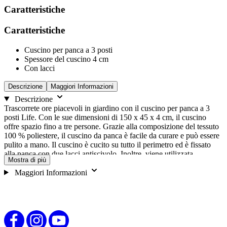
Caratteristiche
Caratteristiche
Cuscino per panca a 3 posti
Spessore del cuscino 4 cm
Con lacci
Descrizione
Maggiori Informazioni
Descrizione
Trascorrete ore piacevoli in giardino con il cuscino per panca a 3
posti Life. Con le sue dimensioni di 150 x 45 x 4 cm, il cuscino
offre spazio fino a tre persone. Grazie alla composizione del tessuto
100 % poliestere, il cuscino da panca è facile da curare e può essere
pulito a mano. Il cuscino è cucito su tutto il perimetro ed è fissato
alla panca con due lacci antiscivolo. Inoltre, viene utilizzata
Mostra di più
un'imbottitura in schiuma/pile di alta qualità, che ci consente di
offrire una garanzia estesa a 3 anni dalla data di acquisto. Le
Maggiori Informazioni
dimensioni possono variare rispetto ai valori indicati a causa della
produzione.