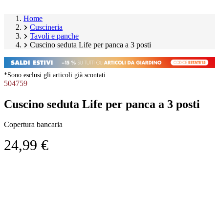
Home
Cuscineria
Tavoli e panche
Cuscino seduta Life per panca a 3 posti
*Sono esclusi gli articoli già scontati.
504759
Cuscino seduta Life per panca a 3 posti
Copertura bancaria
24,99 €
Salta
Image
galleria
1
prodotto
of
1