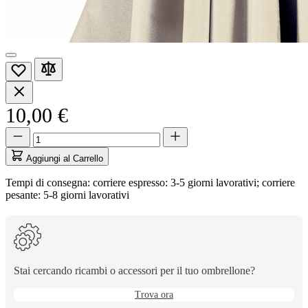
10,00 €
Quantità
Quantità
aggiornata
a
Aggiungi al Carrello
1
Tempi di consegna: corriere espresso: 3-5 giorni lavorativi; corriere
pesante: 5-8 giorni lavorativi
Stai cercando ricambi o accessori per il tuo ombrellone?
Trova ora