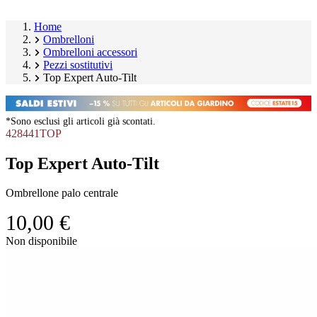
Home
Ombrelloni
Ombrelloni accessori
Pezzi sostitutivi
Top Expert Auto-Tilt
*Sono esclusi gli articoli già scontati.
428441TOP
Top Expert Auto-Tilt
Ombrellone palo centrale
10,00 €
Salta
Non disponibile
galleria
Image
prodotto
1
of
1