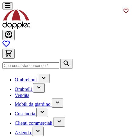
Salta
al
contenuto
Cerca
(contiene
Ombrelloni
un
(contiene
sottomenu)
Ombrelli
un
Vendita
sottomenu)
(contiene
Mobili da giardino
un
(contiene
sottomenu)
Cuscineria
un
(has
sottomenu)
Clienti commerciali
submenu)
(has
Azienda
submenu)