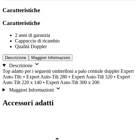
Caratteristiche
Caratteristiche
2 anni di garanzia
Cappuccio di ricambio
Qualità Doppler
Descrizione
Maggiori Informazioni
Descrizione
Top adatto per i seguenti ombrelloni a palo centrale doppler Expert
Auto-Tilt: • Expert Auto-Tilt 280 • Expert Auto-Tilt 320 • Expert
Auto Tilt 220 x 140 • Expert Auto-Tilt 300 x 200
Maggiori Informazioni
Accessori adatti
È
Salta
Vai
alla
possibile
il
navigazione
navigare
carosello
del
tra
carosello
gli