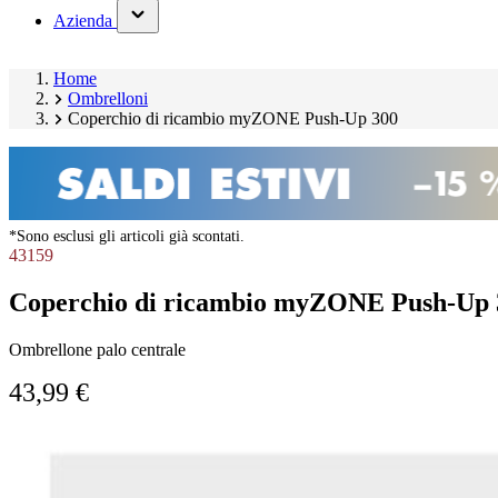
(has
Azienda
submenu)
Home
Ombrelloni
Coperchio di ricambio myZONE Push-Up 300
*Sono esclusi gli articoli già scontati.
43159
Coperchio di ricambio myZONE Push-Up 
Ombrellone palo centrale
43,99 €
Salta
Image
galleria
1
prodotto
of
1