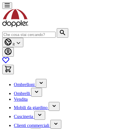
Salta
al
contenuto
Cerca
it
(contiene
Ombrelloni
un
(contiene
sottomenu)
Ombrelli
un
Vendita
sottomenu)
(contiene
Mobili da giardino
un
(contiene
sottomenu)
Cuscineria
un
(has
sottomenu)
Clienti commerciali
submenu)