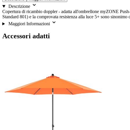
Descrizione
Copertura di ricambio doppler - adatta all'ombrellone myZONE Push-Up 
Standard 801) e la comprovata resistenza alla luce 5+ sono sinonimo di
Maggiori Informazioni
Accessori adatti
È
Salta
possibile
il
navigare
carosello
tra
gli
elementi
del
carosello
utilizzando
il
tasto
Tab.
È
possibile
saltare
il