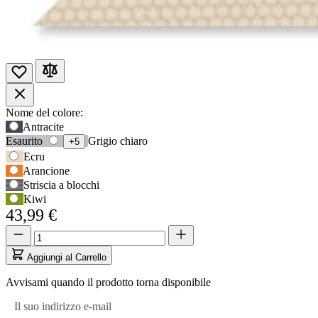
Opzioni
Nome del colore:
Usa
Antracite
prodotto
il
Esaurito
Grigio chiaro
+5
tasto
Ecru
Tab
Arancione
per
Striscia a blocchi
accedere
Kiwi
alla
43,99 €
prima
opzione,
Quantità
Quantità
poi
aggiornata
i
a
Aggiungi al Carrello
tasti
1
freccia
Avvisami quando il prodotto torna disponibile
per
navigare
Il suo indirizzo e-mail
tra