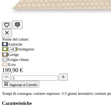
Opzioni
Nome del colore:
Usa
Antracite
prodotto
il
Freshgreen
+4
tasto
Greige
Tab
Grigio chiaro
per
Ecru
accedere
199,90 €
alla
prima
Quantità
Quantità
opzione,
aggiornata
poi
a
Aggiungi al Carrello
i
1
tasti
Tempi di consegna: corriere espresso: 3-5 giorni lavorativi; corriere pe
freccia
per
Caratteristiche
navigare
tra