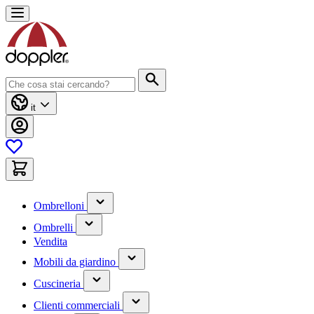
Salta
al
contenuto
Cerca
it
(contiene
Ombrelloni
un
(contiene
sottomenu)
Ombrelli
un
Vendita
sottomenu)
(contiene
Mobili da giardino
un
(contiene
sottomenu)
Cuscineria
un
(has
sottomenu)
Clienti commerciali
submenu)