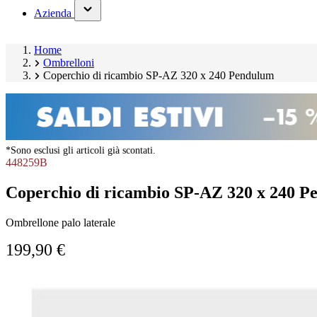
(has
Azienda
submenu)
Home
Ombrelloni
Coperchio di ricambio SP-AZ 320 x 240 Pendulum
*Sono esclusi gli articoli già scontati.
448259B
Coperchio di ricambio SP-AZ 320 x 240 
Ombrellone palo laterale
199,90 €
Salta
Image
galleria
1
prodotto
of
1