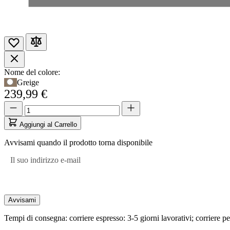
Opzioni
Nome del colore:
Usa
Greige
prodotto
il
239,99 €
tasto
Quantità
Quantità
Tab
aggiornata
per
a
Aggiungi al Carrello
accedere
1
alla
Avvisami quando il prodotto torna disponibile
prima
opzione,
Il suo indirizzo e-mail
poi
i
tasti
freccia
Avvisami
per
navigare
Tempi di consegna: corriere espresso: 3-5 giorni lavorativi; corriere pe
tra
le