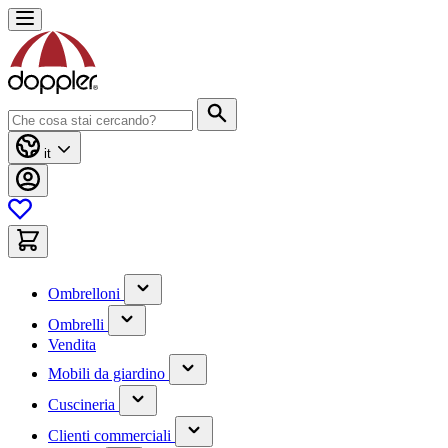
Salta
al
contenuto
Cerca
it
(contiene
Ombrelloni
un
(contiene
sottomenu)
Ombrelli
un
Vendita
sottomenu)
(contiene
Mobili da giardino
un
(contiene
sottomenu)
Cuscineria
un
(has
sottomenu)
Clienti commerciali
submenu)