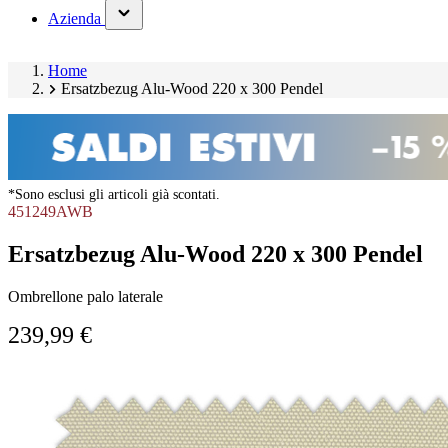
(has
Azienda
submenu)
Home
Ersatzbezug Alu-Wood 220 x 300 Pendel
*Sono esclusi gli articoli già scontati.
451249AWB
Ersatzbezug Alu-Wood 220 x 300 Pendel
Ombrellone palo laterale
239,99 €
Salta
Image
galleria
1
prodotto
of
1