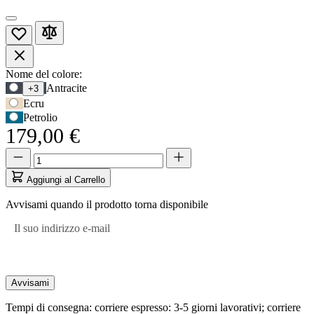
Opzioni
Nome del colore:
Usa
Antracite
+3
prodotto
il
Ecru
tasto
Petrolio
Tab
179,00 €
per
accedere
Quantità
Quantità
alla
aggiornata
prima
a
Aggiungi al Carrello
opzione,
1
poi
Avvisami quando il prodotto torna disponibile
i
tasti
Il suo indirizzo e-mail
freccia
per
navigare
tra
Avvisami
le
opzioni.
Tempi di consegna: corriere espresso: 3-5 giorni lavorativi; corriere