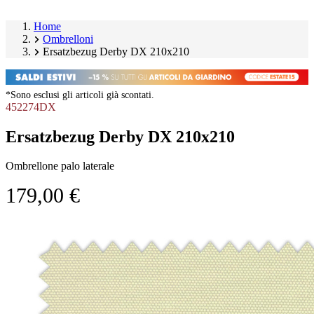
Home
Ombrelloni
Ersatzbezug Derby DX 210x210
*Sono esclusi gli articoli già scontati.
452274DX
Ersatzbezug Derby DX 210x210
Ombrellone palo laterale
179,00 €
Salta
Image
galleria
1
prodotto
of
1