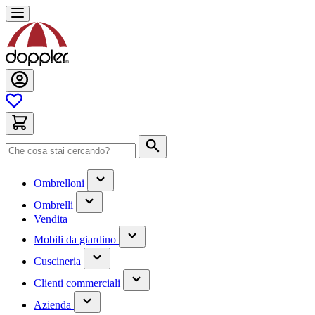
Salta
al
contenuto
Cerca
(contiene
Ombrelloni
un
(contiene
sottomenu)
Ombrelli
un
Vendita
sottomenu)
(contiene
Mobili da giardino
un
(contiene
sottomenu)
Cuscineria
un
(has
sottomenu)
Clienti commerciali
submenu)
(has
Azienda
submenu)