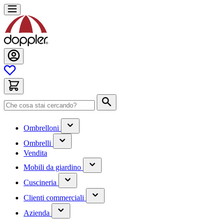
Salta
al
contenuto
Cerca
(contiene
Ombrelloni
un
(contiene
sottomenu)
Ombrelli
un
Vendita
sottomenu)
(contiene
Mobili da giardino
un
(contiene
sottomenu)
Cuscineria
un
(has
sottomenu)
Clienti commerciali
submenu)
(has
Azienda
submenu)