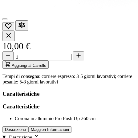
10,00 €
Quantità
Quantità
aggiornata
a
Aggiungi al Carrello
1
Tempi di consegna: corriere espresso: 3-5 giorni lavorativi; corriere
pesante: 5-8 giorni lavorativi
Caratteristiche
Caratteristiche
Corona in alluminio Pro Push Up 260 cm
Descrizione
Maggiori Informazioni
Descrizione