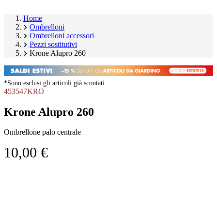
Home
Ombrelloni
Ombrelloni accessori
Pezzi sostitutivi
Krone Alupro 260
*Sono esclusi gli articoli già scontati.
453547KRO
Krone Alupro 260
Ombrellone palo centrale
10,00 €
Salta
Image
galleria
1
prodotto
of
1