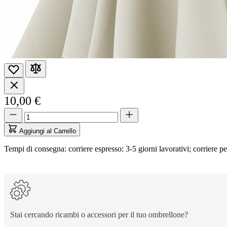
10,00 €
Quantità
Quantità
aggiornata
a
Aggiungi al Carrello
1
Tempi di consegna: corriere espresso: 3-5 giorni lavorativi; corriere pe
Stai cercando ricambi o accessori per il tuo ombrellone?