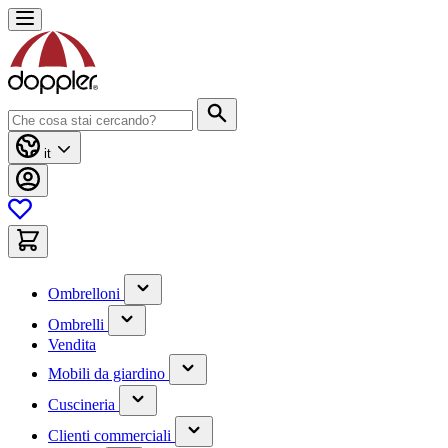
Salta
al
contenuto
Cerca
it
(contiene
Ombrelloni
un
(contiene
sottomenu)
Ombrelli
un
Vendita
sottomenu)
(contiene
Mobili da giardino
un
(contiene
sottomenu)
Cuscineria
un
(has
sottomenu)
Clienti commerciali
submenu)