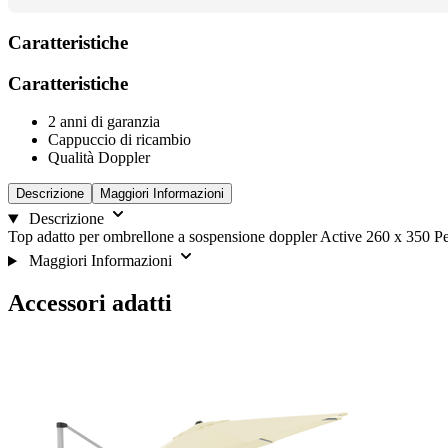
Caratteristiche
Caratteristiche
2 anni di garanzia
Cappuccio di ricambio
Qualità Doppler
Descrizione
Maggiori Informazioni
Descrizione
Top adatto per ombrellone a sospensione doppler Active 260 x 350 P
Maggiori Informazioni
Accessori adatti
È
Salta
possibile
il
navigare
carosello
tra
gli
elementi