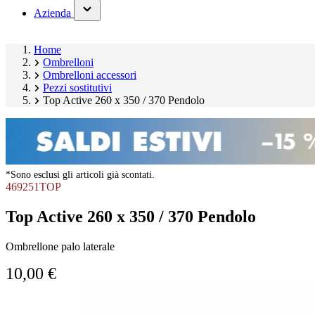
(has
Azienda
submenu)
Home
Ombrelloni
Ombrelloni accessori
Pezzi sostitutivi
Top Active 260 x 350 / 370 Pendolo
*Sono esclusi gli articoli già scontati.
469251TOP
Top Active 260 x 350 / 370 Pendolo
Ombrellone palo laterale
10,00 €
Salta
galleria
prodotto