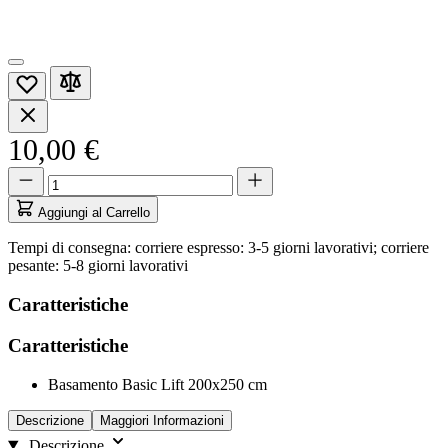
10,00 €
Quantità
Quantità
aggiornata
a
Aggiungi al Carrello
1
Tempi di consegna: corriere espresso: 3-5 giorni lavorativi; corriere
pesante: 5-8 giorni lavorativi
Caratteristiche
Caratteristiche
Basamento Basic Lift 200x250 cm
Descrizione
Maggiori Informazioni
Descrizione