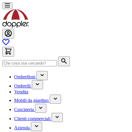
Salta
al
contenuto
Cerca
(contiene
Ombrelloni
un
(contiene
sottomenu)
Ombrelli
un
Vendita
sottomenu)
(contiene
Mobili da giardino
un
(contiene
sottomenu)
Cuscineria
un
(has
sottomenu)
Clienti commerciali
submenu)
(has
Azienda
submenu)