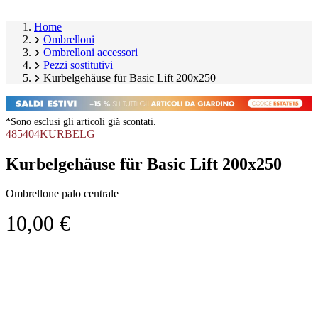
Home
Ombrelloni
Ombrelloni accessori
Pezzi sostitutivi
Kurbelgehäuse für Basic Lift 200x250
*Sono esclusi gli articoli già scontati.
485404KURBELG
Kurbelgehäuse für Basic Lift 200x250
Ombrellone palo centrale
10,00 €
Salta
Image
galleria
1
prodotto
of
1