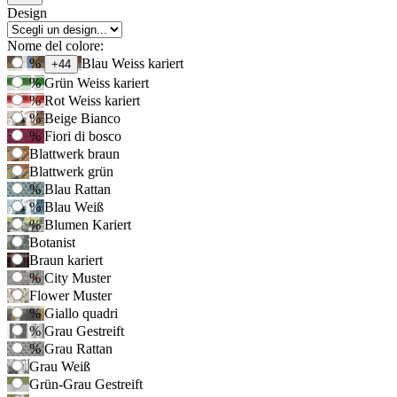
Opzioni
Design
prodotto
Nome del colore:
Usa
%
Blau Weiss kariert
+44
il
%
Grün Weiss kariert
tasto
%
Rot Weiss kariert
Tab
%
Beige Bianco
per
%
Fiori di bosco
accedere
Blattwerk braun
alla
Blattwerk grün
prima
opzione,
%
Blau Rattan
poi
%
Blau Weiß
i
%
Blumen Kariert
tasti
Botanist
freccia
Braun kariert
per
%
City Muster
navigare
Flower Muster
tra
%
Giallo quadri
le
%
Grau Gestreift
opzioni.
%
Grau Rattan
Grau Weiß
Grün-Grau Gestreift