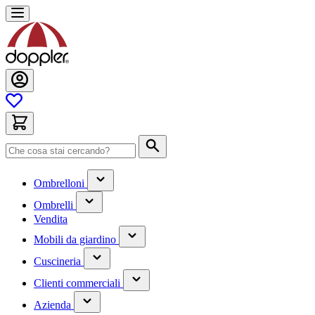
Salta
al
contenuto
Cerca
(contiene
Ombrelloni
un
(contiene
sottomenu)
Ombrelli
un
Vendita
sottomenu)
(contiene
Mobili da giardino
un
(contiene
sottomenu)
Cuscineria
un
(has
sottomenu)
Clienti commerciali
submenu)
(has
Azienda
submenu)