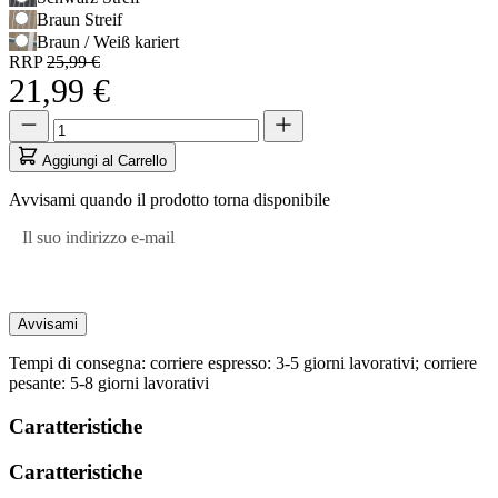
Braun Streif
Braun / Weiß kariert
RRP
25,99 €
21,99 €
Quantità
Quantità
aggiornata
a
Aggiungi al Carrello
1
Avvisami quando il prodotto torna disponibile
Il suo indirizzo e-mail
Avvisami
Tempi di consegna: corriere espresso: 3-5 giorni lavorativi; corriere
pesante: 5-8 giorni lavorativi
Caratteristiche
Caratteristiche