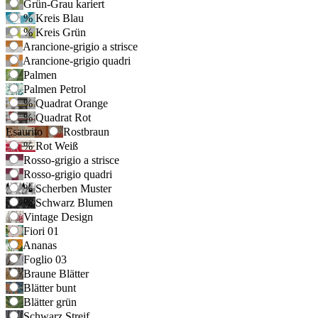
Grün-Grau kariert
%
Kreis Blau
%
Kreis Grün
Arancione-grigio a strisce
Arancione-grigio quadri
Palmen
Palmen Petrol
%
Quadrat Orange
%
Quadrat Rot
Esaurito
Rostbraun
%
Rot Weiß
Rosso-grigio a strisce
Rosso-grigio quadri
%
Scherben Muster
%
Schwarz Blumen
Vintage Design
Fiori 01
Ananas
Foglio 03
Braune Blätter
Blätter bunt
Blätter grün
Schwarz Streif