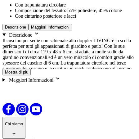
Con trapuntatura circolare
Composizione del tessuto: 55% poliestere, 45% cotone
Con cinturino posteriore e lacci
Descrizione
Maggiori Informazioni
Descrizione
Il cuscino per sedie con schienale alto doppler LIVING è la scelta
perfetta per tutti gli appassionati di giardino e patio! Con le sue
dimensioni di circa 119 x 48 x 6 cm, si adatta a molte sedie da
giardino convenzionali ed è un vero miracolo di comfort grazie allo
spessore del cuscino di 6 cm. La trapuntatura circolare nel terzo
superiore del cuscino e la cucitura in piedi conferiscono al cuscino
Mostra di più
un ulteriore risalto visivo. Grazie ai lacci laterali e alla cinghia di
fissaggio, il cuscino per mobili da giardino può essere fissato alla
Maggiori Informazioni
sedia con facilità e senza sforzo. In questo modo si evita che il
cuscino scivoli in modo spiacevole. Grazie all'imbottitura in
schiuma/pile e al tessuto composto per il 55% da poliestere e per il
45% da cotone, questo cuscino è molto resistente e facile da curare.
In caso di sporco, il cuscino può essere lavato a mano. Le
dimensioni possono differire dai valori indicati a causa della
produzione.
Chi siamo