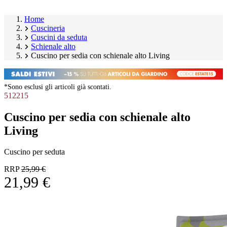
Home
Cuscineria
Cuscini da seduta
Schienale alto
Cuscino per sedia con schienale alto Living
*Sono esclusi gli articoli già scontati.
512215
Cuscino per sedia con schienale alto
Living
Cuscino per seduta
RRP
25,99 €
21,99 €
Salta
Image
galleria
1
prodotto
of
10