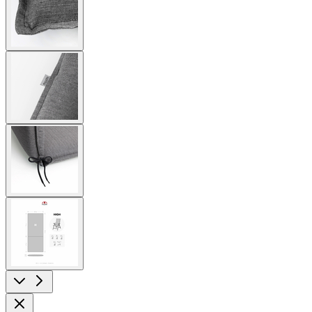
image
View
larger
image
View
larger
image
View
larger
image