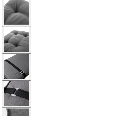
View
larger
image
View
larger
image
View
larger
image
View
larger
image
View
larger