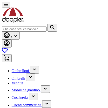
Salta
al
contenuto
Cerca
it
(contiene
Ombrelloni
un
(contiene
sottomenu)
Ombrelli
un
Vendita
sottomenu)
(contiene
Mobili da giardino
un
(contiene
sottomenu)
Cuscineria
un
(has
sottomenu)
Clienti commerciali
submenu)