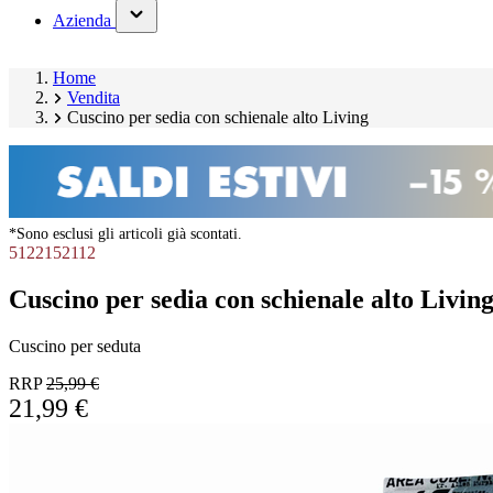
(has
Azienda
submenu)
Home
Vendita
Cuscino per sedia con schienale alto Living
*Sono esclusi gli articoli già scontati.
5122152112
Cuscino per sedia con schienale alto Livin
Cuscino per seduta
RRP
25,99 €
21,99 €
Salta
Image
galleria
1
prodotto
of
10