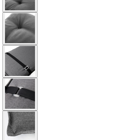
View
larger
image
View
larger
image
View
larger
image
View
larger
image