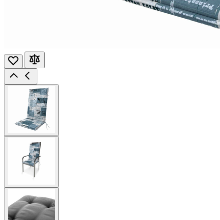
View
larger
image
View
larger
image
View
larger
image