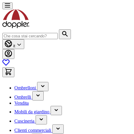
Salta
al
contenuto
Cerca
it
(contiene
Ombrelloni
un
(contiene
sottomenu)
Ombrelli
un
Vendita
sottomenu)
(contiene
Mobili da giardino
un
(contiene
sottomenu)
Cuscineria
un
(has
sottomenu)
Clienti commerciali
submenu)