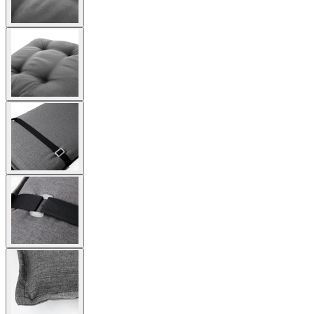
View
larger
image
View
larger
image
View
larger
image
View
larger
image