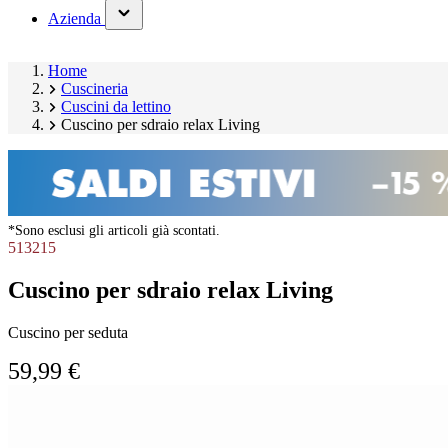
(has
Azienda
submenu)
Home
Cuscineria
Cuscini da lettino
Cuscino per sdraio relax Living
*Sono esclusi gli articoli già scontati.
513215
Cuscino per sdraio relax Living
Cuscino per seduta
59,99 €
Salta
Image
galleria
1
prodotto
of
10