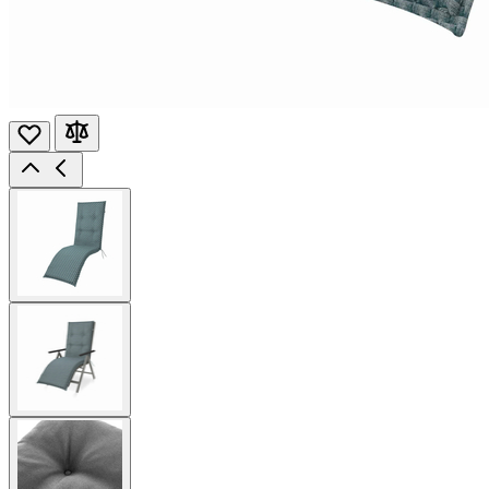
View
larger
image
View
larger
image
View
larger
image