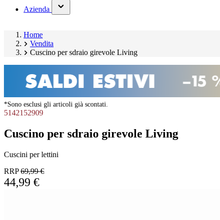
(has
Azienda
submenu)
Home
Vendita
Cuscino per sdraio girevole Living
*Sono esclusi gli articoli già scontati.
5142152909
Cuscino per sdraio girevole Living
Cuscini per lettini
RRP
69,99 €
44,99 €
Salta
Image
galleria
1
prodotto
of
10