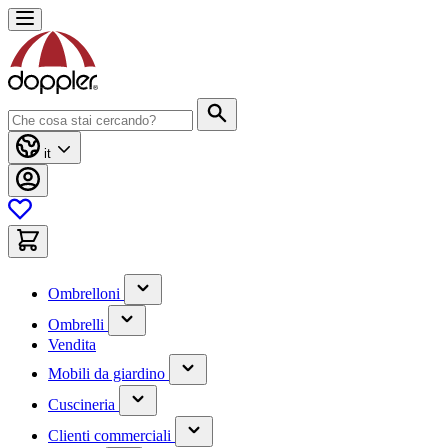
Salta
al
contenuto
Cerca
it
(contiene
Ombrelloni
un
(contiene
sottomenu)
Ombrelli
un
Vendita
sottomenu)
(contiene
Mobili da giardino
un
(contiene
sottomenu)
Cuscineria
un
(has
sottomenu)
Clienti commerciali
submenu)