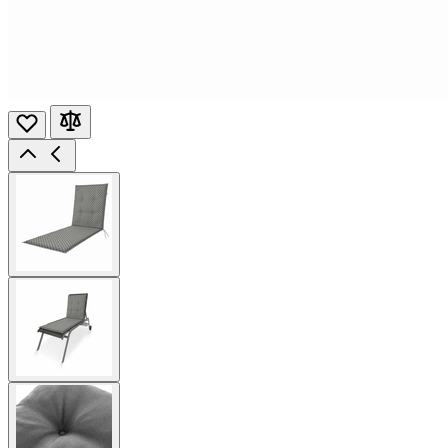
View
larger
image
View
larger
image
View
larger
image