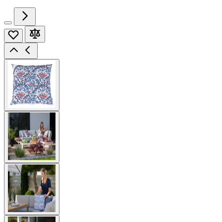
View
larger
image
View
larger
image
View
larger
image
View