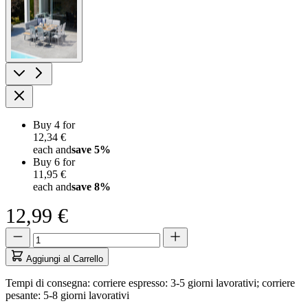
larger
image
Buy 4 for
12,34 €
each and
save
5
%
Buy 6 for
11,95 €
each and
save
8
%
12,99 €
Quantità
Quantità
aggiornata
a
Aggiungi al Carrello
1
Tempi di consegna: corriere espresso: 3-5 giorni lavorativi; corriere
pesante: 5-8 giorni lavorativi