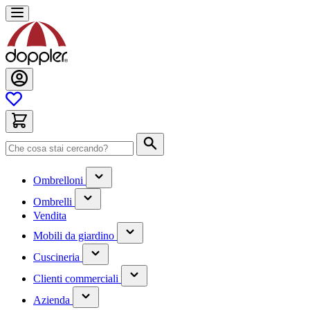
Salta
al
contenuto
Cerca
(contiene
Ombrelloni
un
(contiene
sottomenu)
Ombrelli
un
Vendita
sottomenu)
(contiene
Mobili da giardino
un
(contiene
sottomenu)
Cuscineria
un
(has
sottomenu)
Clienti commerciali
submenu)
(has
Azienda
submenu)