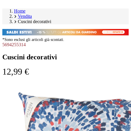
Home
Vendita
Cuscini decorativi
*Sono esclusi gli articoli già scontati.
5694255314
Cuscini decorativi
12,99 €
Salta
Image
galleria
1
prodotto
of
4