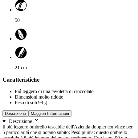
50
21
cm
Caratteristiche
Piú leggero di una tavoletta di cioccolato
Dimensioni molto ridotte
Peso di soli 99 g
Descrizione
Maggiori Informazioni
Descrizione
Il piú leggero ombrello tascabile dell'Azienda doppler convince per
5 particolaritá che si notano subito: Peso piuma: questo ombrello
tascabile é il piú leggero del nostro sortimento. Con i suoi 99 g é