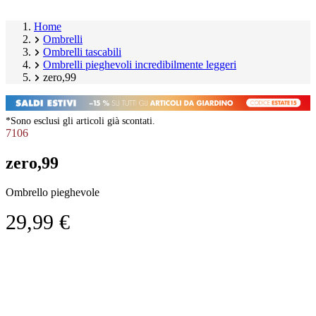
Home
Ombrelli
Ombrelli tascabili
Ombrelli pieghevoli incredibilmente leggeri
zero,99
*Sono esclusi gli articoli già scontati.
7106
zero,99
Ombrello pieghevole
29,99 €
Salta
Image
galleria
1
prodotto
of
2