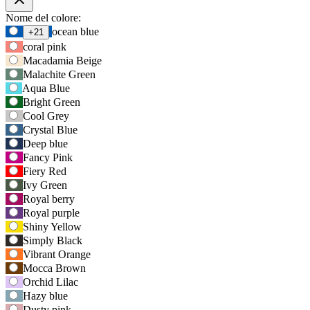
Opzioni
Nome del colore:
Usa
ocean blue
+21
prodotto
il
coral pink
tasto
Macadamia Beige
Tab
Malachite Green
per
Aqua Blue
accedere
Bright Green
alla
Cool Grey
prima
opzione,
Crystal Blue
poi
Deep blue
i
Fancy Pink
tasti
Fiery Red
freccia
Ivy Green
per
Royal berry
navigare
Royal purple
tra
Shiny Yellow
le
Simply Black
opzioni.
Vibrant Orange
Mocca Brown
Orchid Lilac
Hazy blue
Dusty pink