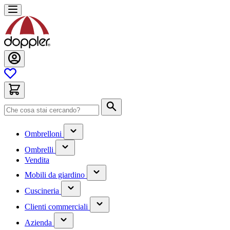
Salta
al
contenuto
Cerca
(contiene
Ombrelloni
un
(contiene
sottomenu)
Ombrelli
un
Vendita
sottomenu)
(contiene
Mobili da giardino
un
(contiene
sottomenu)
Cuscineria
un
(has
sottomenu)
Clienti commerciali
submenu)
(has
Azienda
submenu)