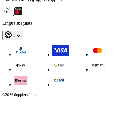
This content is not permitted to load due to trackers
that are not disclosed to the visitor. The website owner
Lingua sbagliata?
needs to setup the site with their CMP to add this
content to the list of technologies used.
it
Powered by
Usercentrics Consent Management
Platform
©2026 dopplerschirme