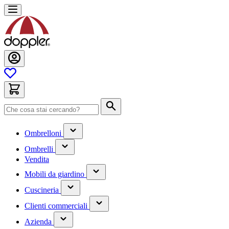
Salta
al
contenuto
Cerca
(contiene
Ombrelloni
un
(contiene
sottomenu)
Ombrelli
un
Vendita
sottomenu)
(contiene
Mobili da giardino
un
(contiene
sottomenu)
Cuscineria
un
(has
sottomenu)
Clienti commerciali
submenu)
(has
Azienda
submenu)