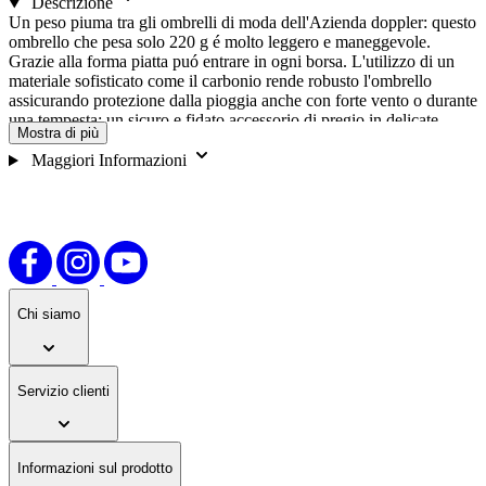
Descrizione
Un peso piuma tra gli ombrelli di moda dell'Azienda doppler: questo
ombrello che pesa solo 220 g é molto leggero e maneggevole.
Grazie alla forma piatta puó entrare in ogni borsa. L'utilizzo di un
materiale sofisticato come il carbonio rende robusto l'ombrello
assicurando protezione dalla pioggia anche con forte vento o durante
una tempesta: un sicuro e fidato accessorio di pregio in delicate
Mostra di più
tonalitá. Entra in qualsiasi borsa/ zaino Altezza 2,5 cm Telaio molto
stabile Testato nel tunnel del vento a 100 km/h Ombrello dotato di
Maggiori Informazioni
custodia abbinata Manico e custodia con scritta doppler Ombrello
molto leggero grazie alle misure compatte Chiusura e apertura
manuale Utilizzo di materialidi alta qualitá come acciaio al carbonio,
alluminio e acciaio
Chi siamo
Servizio clienti
Informazioni sul prodotto