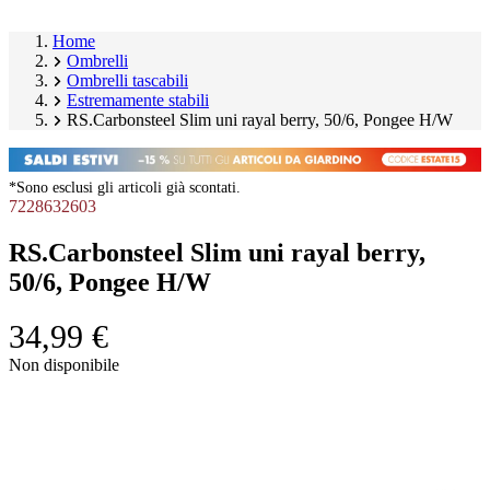
Home
Ombrelli
Ombrelli tascabili
Estremamente stabili
RS.Carbonsteel Slim uni rayal berry, 50/6, Pongee H/W
*Sono esclusi gli articoli già scontati.
7228632603
RS.Carbonsteel Slim uni rayal berry,
50/6, Pongee H/W
34,99 €
Salta
Non disponibile
galleria
Image
prodotto
1
of
3