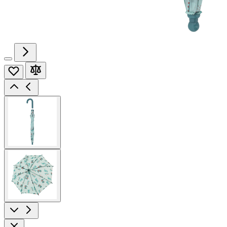
View
larger
image
View
larger
image