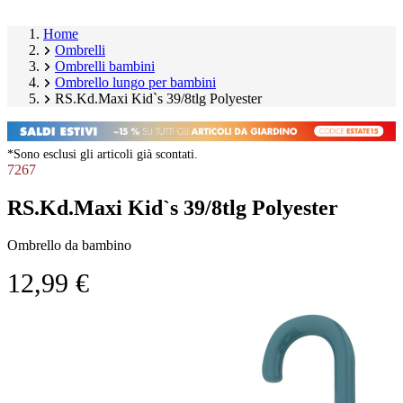
Home
Ombrelli
Ombrelli bambini
Ombrello lungo per bambini
RS.Kd.Maxi Kid`s 39/8tlg Polyester
*Sono esclusi gli articoli già scontati.
7267
RS.Kd.Maxi Kid`s 39/8tlg Polyester
Ombrello da bambino
12,99 €
Salta
Image
galleria
1
prodotto
of
2