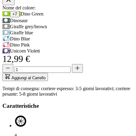
Opzioni
Nome del colore:
Usa
Dino Green
+7
prodotto
il
Dinosaur
tasto
Giraffe grey/brown
Tab
Giraffe blue
per
Dino Blue
accedere
Dino Pink
alla
Unicorn Violett
prima
12,99 €
opzione,
poi
Quantità
Quantità
i
aggiornata
tasti
a
Aggiungi al Carrello
freccia
1
per
Tempi di consegna: corriere espresso: 3-5 giorni lavorativi; corriere
navigare
pesante: 5-8 giorni lavorativi
tra
le
Caratteristiche
opzioni.
8