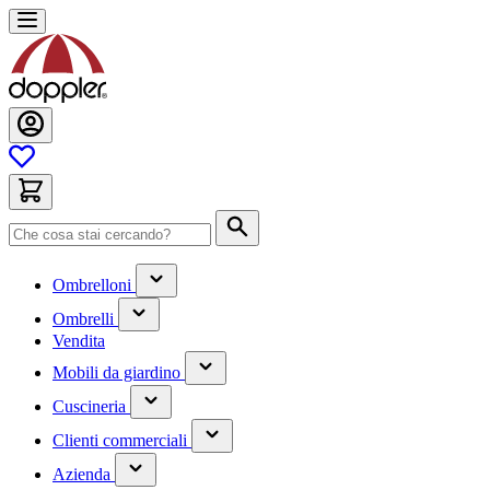
Salta
al
contenuto
Cerca
(contiene
Ombrelloni
un
(contiene
sottomenu)
Ombrelli
un
Vendita
sottomenu)
(contiene
Mobili da giardino
un
(contiene
sottomenu)
Cuscineria
un
(has
sottomenu)
Clienti commerciali
submenu)
(has
Azienda
submenu)