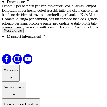
Descrizione
Ombrelli per bambini per veri esploratori, con qualsiasi tempo!
Dinosauri impertinenti, colori freschi: tutto ciò che il cuore di un
bambino desidera si trova sull'ombrello per bambini Kids Maxi.
L'ombrello lungo per bambini, con un comodo manico a gancio
rotondo per mani piccole e punte arrotondate, è stato progettato
espressamente per essere utilizzato dai bambini. Aperto e chiuso a
Mostra di più
mano, è il compagno perfetto per le prossime gite di scoperta.
Maggiori Informazioni
Chi siamo
Servizio clienti
Informazioni sul prodotto