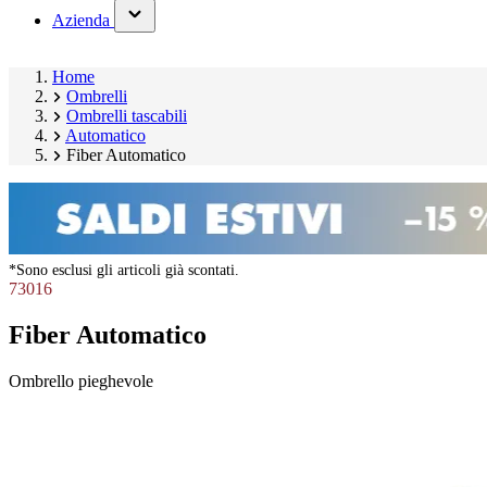
(has
Azienda
submenu)
Home
Ombrelli
Ombrelli tascabili
Automatico
Fiber Automatico
*Sono esclusi gli articoli già scontati.
73016
Fiber Automatico
Ombrello pieghevole
Salta
galleria
prodotto