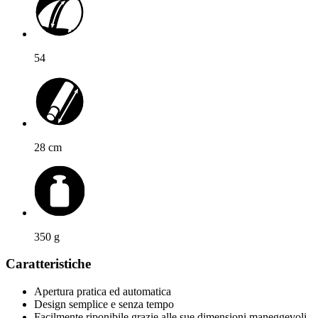
54
28
cm
350
g
Caratteristiche
Apertura pratica ed automatica
Design semplice e senza tempo
Facilmente riponibile grazie alle sue dimensioni maneggevoli