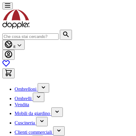
Salta
al
contenuto
Cerca
it
(contiene
Ombrelloni
un
(contiene
sottomenu)
Ombrelli
un
Vendita
sottomenu)
(contiene
Mobili da giardino
un
(contiene
sottomenu)
Cuscineria
un
(has
sottomenu)
Clienti commerciali
submenu)