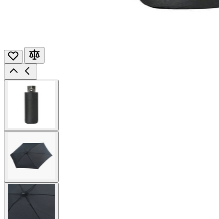
View
larger
image
View
larger
image
View
larger
image