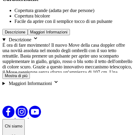
Copertura grande (adatta per due persone)
Copertura bicolore
Facile da aprire con il semplice tocco di un pulsante
Descrizione
Maggiori Informazioni
Descrizione
È ora di fare movimento! Il nuovo Move della casa doppler offre
una novità assoluta nel mondo degli ombrelli con il suo tetto
retrattile. Basta premere un pulsante per aprire uno scomparto
supplementare in giallo, grigio, rosso o blu sotto il tetto dell'ombrello
di colore scuro. Grazie a questo innovativo meccanismo telescopico,
il Move raggiunge senza sforzo un'ampiezza di 107 cm. Una
Mostra di più
protezione sicura a 360° in qualsiasi condizione atmosferica: da soli,
con un bambino o durante una romantica passeggiata a due. Peso
Maggiori Informazioni
molto ridotto grazie agli elementi in fibra di vetro Grande diametro
grazie al secondo tettuccio Tettuccio in due colori diversi Design
unico grazie al tetto a doppio ombrello L'ampia cinghia di chiusura
consente di ripiegare la capote senza fatica Pratica apertura
automatica Combinazione di alta qualità di fibra di vetro e acciaio
Materiale della copertura dell'ombrellone: 100 % Pongee
Chi siamo