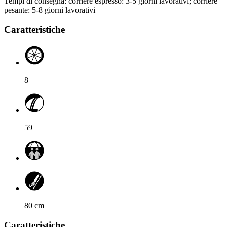
Tempi di consegna: corriere espresso: 3-5 giorni lavorativi; corriere
freccia
pesante: 5-8 giorni lavorativi
per
navigare
Caratteristiche
tra
le
opzioni.
8
59
80
cm
Caratteristiche