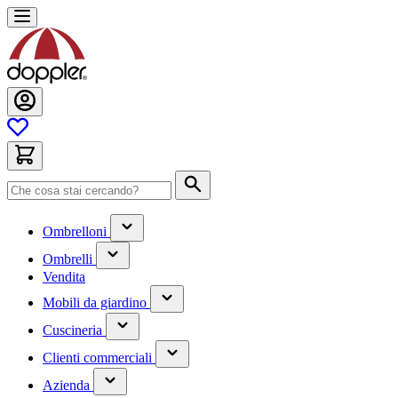
Salta
al
contenuto
Cerca
(contiene
Ombrelloni
un
(contiene
sottomenu)
Ombrelli
un
Vendita
sottomenu)
(contiene
Mobili da giardino
un
(contiene
sottomenu)
Cuscineria
un
(has
sottomenu)
Clienti commerciali
submenu)
(has
Azienda
submenu)