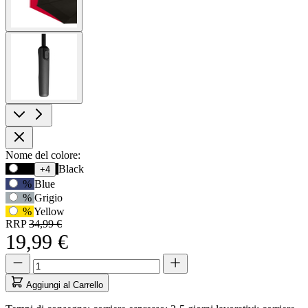
View
larger
image
Opzioni
Nome del colore:
Usa
%
Black
+4
prodotto
il
%
Blue
tasto
%
Grigio
Tab
%
Yellow
per
RRP
34,99 €
accedere
19,99 €
alla
prima
Quantità
Quantità
opzione,
aggiornata
poi
a
Aggiungi al Carrello
i
1
tasti