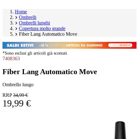
Home
Ombrelli
Ombrelli lunghi
Copertura molto grande
Fiber Lang Automatico Move
*Sono esclusi gli articoli già scontati.
7408363
Fiber Lang Automatico Move
Ombrello lungo
RRP
34,99 €
19,99 €
Salta
Image
galleria
1
prodotto
of
8