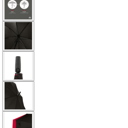
image
View
larger
image
View
larger
image
View
larger
image
View
larger
image