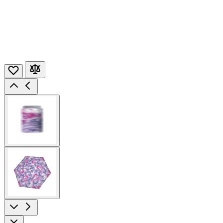
View
larger
image
View
larger
image