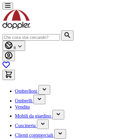
Salta
al
contenuto
Cerca
it
(contiene
Ombrelloni
un
(contiene
sottomenu)
Ombrelli
un
Vendita
sottomenu)
(contiene
Mobili da giardino
un
(contiene
sottomenu)
Cuscineria
un
(has
sottomenu)
Clienti commerciali
submenu)