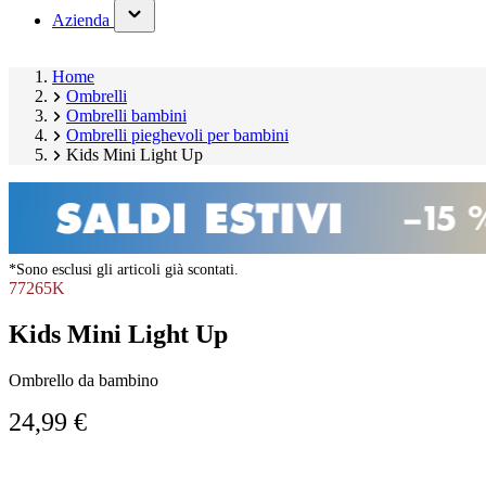
(has
Azienda
submenu)
Home
Ombrelli
Ombrelli bambini
Ombrelli pieghevoli per bambini
Kids Mini Light Up
*Sono esclusi gli articoli già scontati.
77265K
Kids Mini Light Up
Ombrello da bambino
24,99 €
Salta
Image
galleria
1
prodotto
of