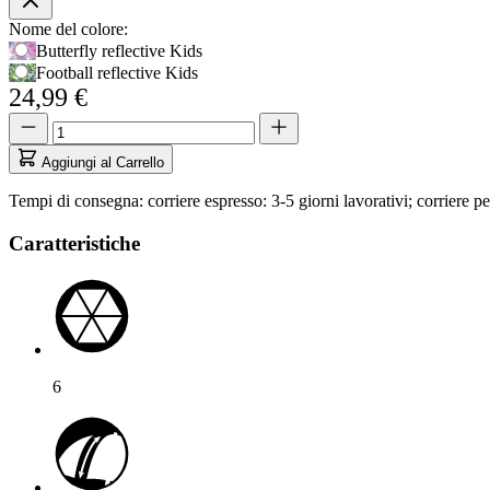
Opzioni
Nome del colore:
Usa
Butterfly reflective Kids
prodotto
il
Football reflective Kids
tasto
24,99 €
Tab
Quantità
Quantità
per
aggiornata
accedere
a
Aggiungi al Carrello
alla
1
prima
Tempi di consegna: corriere espresso: 3-5 giorni lavorativi; corriere pe
opzione,
poi
Caratteristiche
i
tasti
freccia
per
navigare
tra
le
opzioni.
6