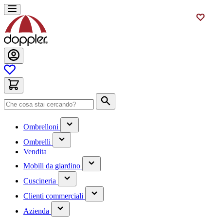
Salta
al
contenuto
Cerca
(contiene
Ombrelloni
un
(contiene
sottomenu)
Ombrelli
un
Vendita
sottomenu)
(contiene
Mobili da giardino
un
(contiene
sottomenu)
Cuscineria
un
(has
sottomenu)
Clienti commerciali
submenu)
(has
Azienda
submenu)