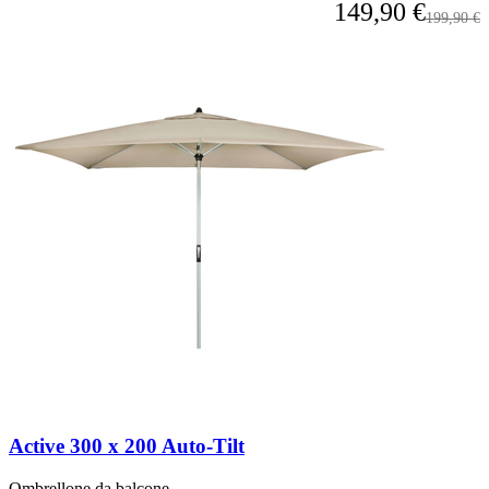
A partire da
149,90 €
Prezzo pr
199,90 €
Active 300 x 200 Auto-Tilt
Ombrellone da balcone