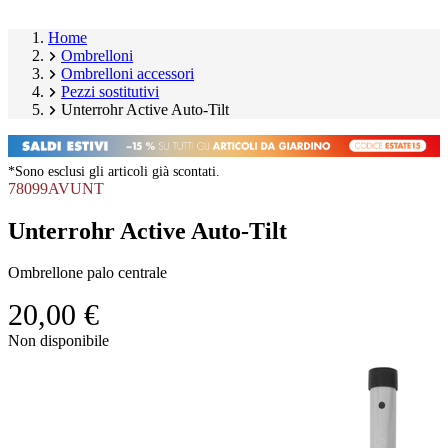
Home
Ombrelloni
Ombrelloni accessori
Pezzi sostitutivi
Unterrohr Active Auto-Tilt
*Sono esclusi gli articoli già scontati.
78099AVUNT
Unterrohr Active Auto-Tilt
Ombrellone palo centrale
20,00 €
Salta
Non disponibile
galleria
Image
prodotto
1
of
1