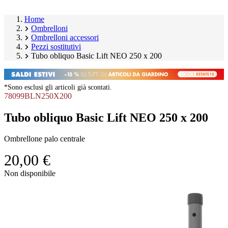
Home
Ombrelloni
Ombrelloni accessori
Pezzi sostitutivi
Tubo obliquo Basic Lift NEO 250 x 200
*Sono esclusi gli articoli già scontati.
78099BLN250X200
Tubo obliquo Basic Lift NEO 250 x 200
Ombrellone palo centrale
20,00 €
Salta
Non disponibile
galleria
Image
prodotto
1
of
1