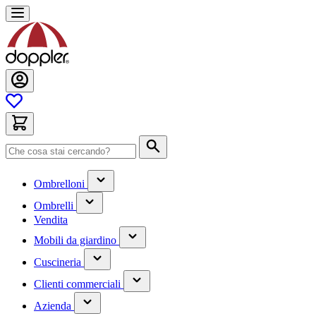
Salta
al
contenuto
Cerca
(contiene
Ombrelloni
un
(contiene
sottomenu)
Ombrelli
un
Vendita
sottomenu)
(contiene
Mobili da giardino
un
(contiene
sottomenu)
Cuscineria
un
(has
sottomenu)
Clienti commerciali
submenu)
(has
Azienda
submenu)