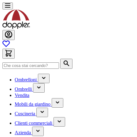
Salta
al
contenuto
Cerca
(contiene
Ombrelloni
un
(contiene
sottomenu)
Ombrelli
un
Vendita
sottomenu)
(contiene
Mobili da giardino
un
(contiene
sottomenu)
Cuscineria
un
(has
sottomenu)
Clienti commerciali
submenu)
(has
Azienda
submenu)