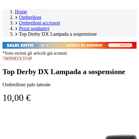
Home
Ombrelloni
Ombrelloni accessori
Pezzi sostitutivi
Top Derby DX Lampada a sospensione
*Sono esclusi gli articoli già scontati.
78099DXTOP
Top Derby DX Lampada a sospensione
Ombrellone palo laterale
10,00 €
Salta
Image
galleria
1
prodotto
of
1