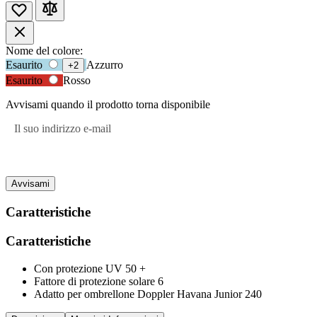
Opzioni
Nome del colore:
Usa
Esaurito
Azzurro
+2
prodotto
il
Esaurito
Rosso
tasto
Tab
Avvisami quando il prodotto torna disponibile
per
accedere
Il suo indirizzo e-mail
alla
prima
opzione,
poi
Avvisami
i
tasti
Caratteristiche
freccia
per
Caratteristiche
navigare
tra
le
Con protezione UV 50 +
opzioni.
Fattore di protezione solare 6
Adatto per ombrellone Doppler Havana Junior 240