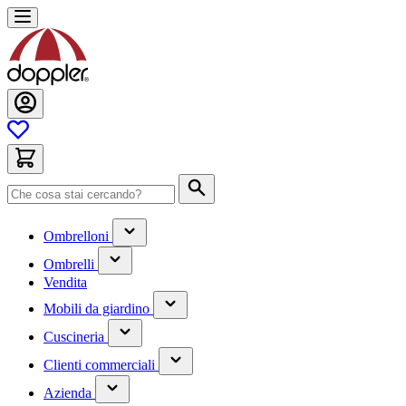
Salta
al
contenuto
Cerca
(contiene
Ombrelloni
un
(contiene
sottomenu)
Ombrelli
un
Vendita
sottomenu)
(contiene
Mobili da giardino
un
(contiene
sottomenu)
Cuscineria
un
(has
sottomenu)
Clienti commerciali
submenu)
(has
Azienda
submenu)