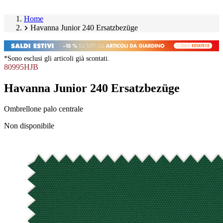
Home
Havanna Junior 240 Ersatzbezüge
*Sono esclusi gli articoli già scontati.
80995HJB
Havanna Junior 240 Ersatzbezüge
Ombrellone palo centrale
Salta
Non disponibile
galleria
Image
prodotto
1
of
1