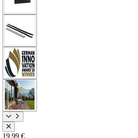
View
larger
image
View
larger
image
View
larger
image
19,99 €