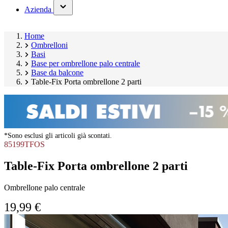
(has
Azienda
submenu)
Home
Ombrelloni
Basi
Base per ombrellone palo centrale
Base da balcone
Table-Fix Porta ombrellone 2 parti
*Sono esclusi gli articoli già scontati.
85199TFOS
Table-Fix Porta ombrellone 2 parti
Ombrellone palo centrale
19,99 €
Salta
Image
galleria
1