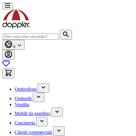
Salta
al
contenuto
Cerca
it
(contiene
Ombrelloni
un
(contiene
sottomenu)
Ombrelli
un
Vendita
sottomenu)
(contiene
Mobili da giardino
un
(contiene
sottomenu)
Cuscineria
un
(has
sottomenu)
Clienti commerciali
submenu)