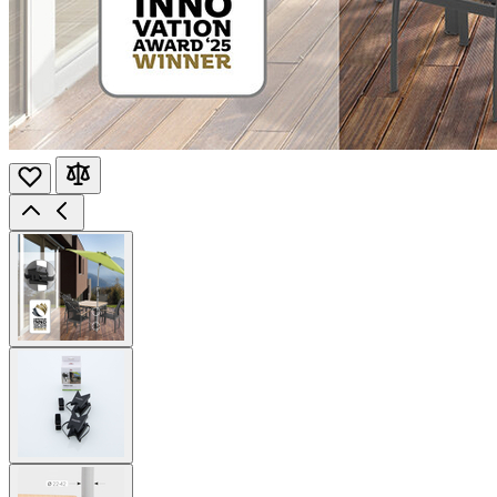
View
larger
image
View
larger
image
View
larger