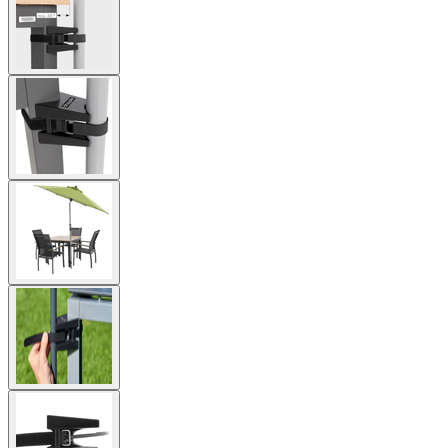
image
View
larger
image
View
larger
image
View
larger
image
View
larger
image