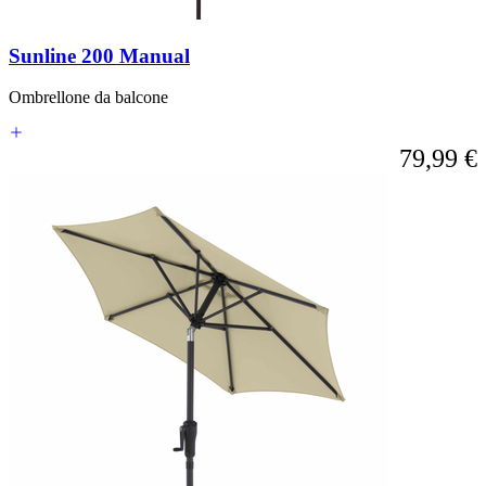
direttamente
alla
Sunline 200 Manual
navigazione
tramite
i
Ombrellone da balcone
link
di
79,99 €
salto.