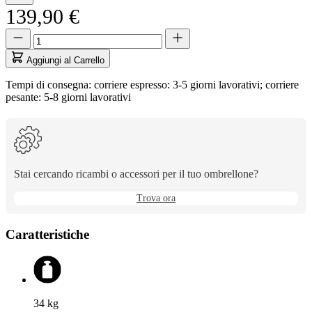
139,90 €
Quantità
Quantità
aggiornata
a
Aggiungi al Carrello
1
Tempi di consegna: corriere espresso: 3-5 giorni lavorativi; corriere
pesante: 5-8 giorni lavorativi
Stai cercando ricambi o accessori per il tuo ombrellone?
Trova ora
Caratteristiche
34
kg