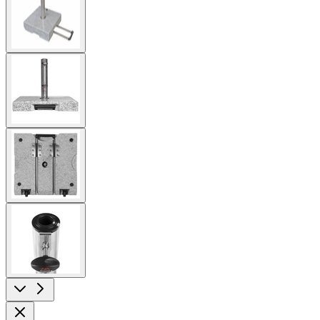
image
View
larger
image
View
larger
image
View
larger
image