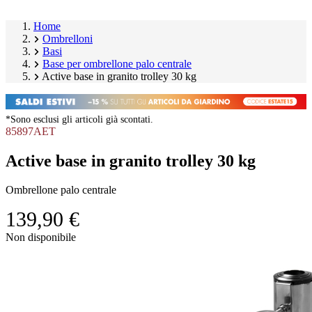
Home
Ombrelloni
Basi
Base per ombrellone palo centrale
Active base in granito trolley 30 kg
*Sono esclusi gli articoli già scontati.
85897AET
Active base in granito trolley 30 kg
Ombrellone palo centrale
139,90 €
Salta
Non disponibile
galleria
Image
prodotto
1
of
6