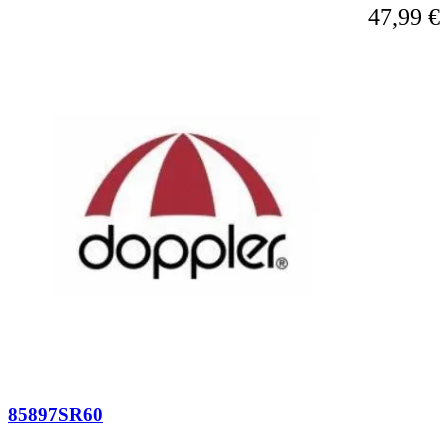
47,99 €
85897SR60