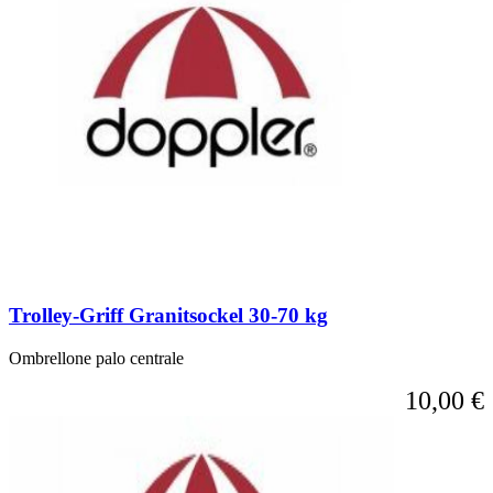
elementi
del
carosello
utilizzando
il
tasto
Tab.
È
possibile
saltare
il
carosello
o
accedere
direttamente
alla
Trolley-Griff Granitsockel 30-70 kg
navigazione
tramite
i
Ombrellone palo centrale
link
10,00 €
di
salto.