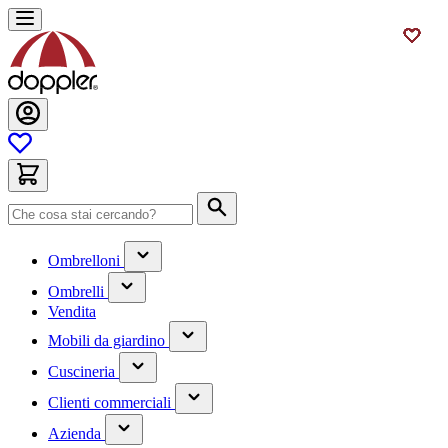
Salta
al
contenuto
Cerca
(contiene
Ombrelloni
un
(contiene
sottomenu)
Ombrelli
un
Vendita
sottomenu)
(contiene
Mobili da giardino
un
(contiene
sottomenu)
Cuscineria
un
(has
sottomenu)
Clienti commerciali
submenu)
(has
Azienda
submenu)