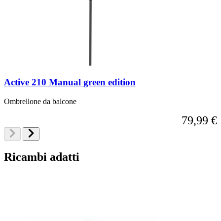
Active 210 Manual green edition
Ombrellone da balcone
79,99 €
Ricambi adatti
È
Salta
Vai
alla
possibile
il
navigazione
navigare
carosello
del
tra
carosello
gli