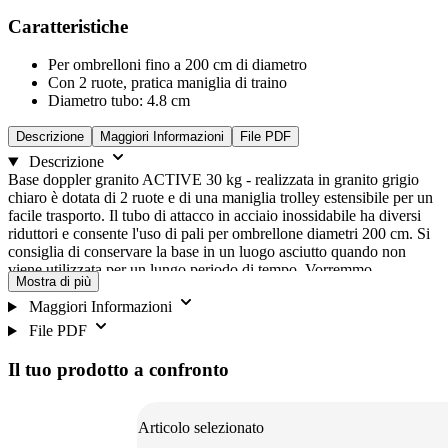
Caratteristiche
Per ombrelloni fino a 200 cm di diametro
Con 2 ruote, pratica maniglia di traino
Diametro tubo: 4.8 cm
Descrizione
Maggiori Informazioni
File PDF
Descrizione
Base doppler granito ACTIVE 30 kg - realizzata in granito grigio
chiaro è dotata di 2 ruote e di una maniglia trolley estensibile per un
facile trasporto. Il tubo di attacco in acciaio inossidabile ha diversi
riduttori e consente l'uso di pali per ombrellone diametri 200 cm. Si
consiglia di conservare la base in un luogo asciutto quando non
viene utilizzata per un lungo periodo di tempo. Vorremmo
Mostra di più
sottolineare che il granito è un materiale naturale, quindi la struttura
e il colore possono cambiare leggermente nel tempo.
Maggiori Informazioni
File PDF
Il tuo prodotto a confronto
We need your consent to load the
Youtube service!
Articolo selezionato