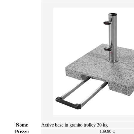
This content is not permitted to load due to trackers
that are not disclosed to the visitor. The website owner
needs to setup the site with their CMP to add this
content to the list of technologies used.
Powered by
Usercentrics Consent Management
Platform
Nome
Active base in granito trolley 30 kg
Prezzo
139,90 €