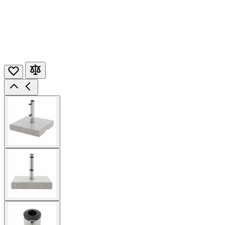
View
larger
image
View
larger
image
View
larger
image