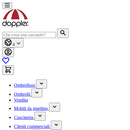
Salta
al
contenuto
Cerca
it
(contiene
Ombrelloni
un
(contiene
sottomenu)
Ombrelli
un
Vendita
sottomenu)
(contiene
Mobili da giardino
un
(contiene
sottomenu)
Cuscineria
un
(has
sottomenu)
Clienti commerciali
submenu)