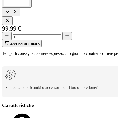
99,99 €
Quantità
Quantità
aggiornata
a
Aggiungi al Carrello
1
Tempi di consegna: corriere espresso: 3-5 giorni lavorativi; corriere pe
Stai cercando ricambi o accessori per il tuo ombrellone?
Caratteristiche