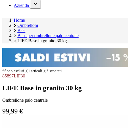
(has
Azienda
submenu)
Home
Ombrelloni
Basi
Base per ombrellone palo centrale
LIFE Base in granito 30 kg
*Sono esclusi gli articoli già scontati.
85897LIF30
LIFE Base in granito 30 kg
Ombrellone palo centrale
99,99 €
Salta
Image
galleria
1
prodotto
of