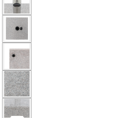
View
larger
image
View
larger
image
View
larger
image
View
larger
image