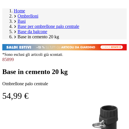
Home
Ombrelloni
Basi
Base per ombrellone palo centrale
Base da balcone
Base in cemento 20 kg
*Sono esclusi gli articoli già scontati.
85899
Base in cemento 20 kg
Ombrellone palo centrale
54,99 €
Salta
Image
galleria
1
prodotto
of
5