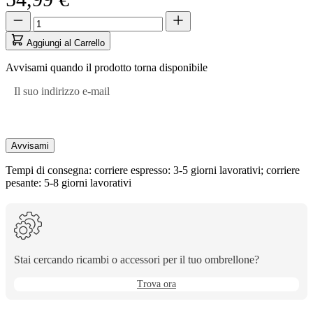
accedere
Quantità
Quantità
alla
aggiornata
prima
a
Aggiungi al Carrello
opzione,
1
poi
Avvisami quando il prodotto torna disponibile
i
tasti
Il suo indirizzo e-mail
freccia
per
navigare
tra
Avvisami
le
opzioni.
Tempi di consegna: corriere espresso: 3-5 giorni lavorativi; corriere
pesante: 5-8 giorni lavorativi
Stai cercando ricambi o accessori per il tuo ombrellone?
Trova ora