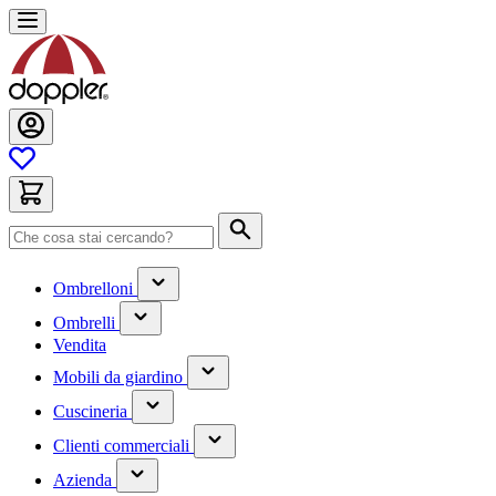
Salta
al
contenuto
Cerca
(contiene
Ombrelloni
un
(contiene
sottomenu)
Ombrelli
un
Vendita
sottomenu)
(contiene
Mobili da giardino
un
(contiene
sottomenu)
Cuscineria
un
(has
sottomenu)
Clienti commerciali
submenu)
(has
Azienda
submenu)