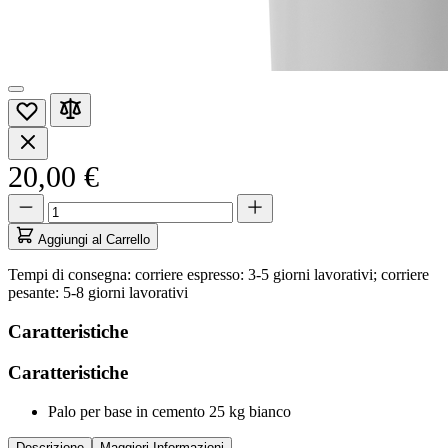
20,00 €
Quantità
Quantità
aggiornata
a
Aggiungi al Carrello
1
Tempi di consegna: corriere espresso: 3-5 giorni lavorativi; corriere
pesante: 5-8 giorni lavorativi
Caratteristiche
Caratteristiche
Palo per base in cemento 25 kg bianco
Descrizione
Maggiori Informazioni