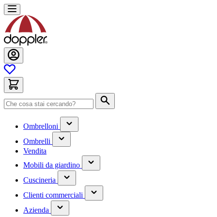
Salta
al
contenuto
Cerca
(contiene
Ombrelloni
un
(contiene
sottomenu)
Ombrelli
un
Vendita
sottomenu)
(contiene
Mobili da giardino
un
(contiene
sottomenu)
Cuscineria
un
(has
sottomenu)
Clienti commerciali
submenu)
(has
Azienda
submenu)