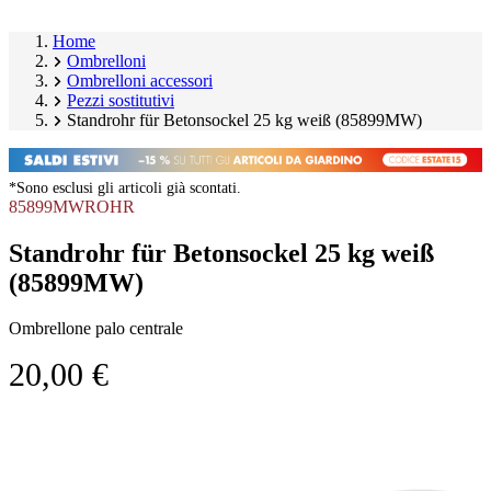
Home
Ombrelloni
Ombrelloni accessori
Pezzi sostitutivi
Standrohr für Betonsockel 25 kg weiß (85899MW)
*Sono esclusi gli articoli già scontati.
85899MWROHR
Standrohr für Betonsockel 25 kg weiß
(85899MW)
Ombrellone palo centrale
20,00 €
Salta
Image
galleria
1
prodotto
of
1