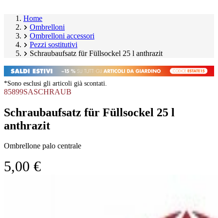
Home
Ombrelloni
Ombrelloni accessori
Pezzi sostitutivi
Schraubaufsatz für Füllsockel 25 l anthrazit
*Sono esclusi gli articoli già scontati.
85899SASCHRAUB
Schraubaufsatz für Füllsockel 25 l
anthrazit
Ombrellone palo centrale
5,00 €
Salta
Image
galleria
1
prodotto
of
1