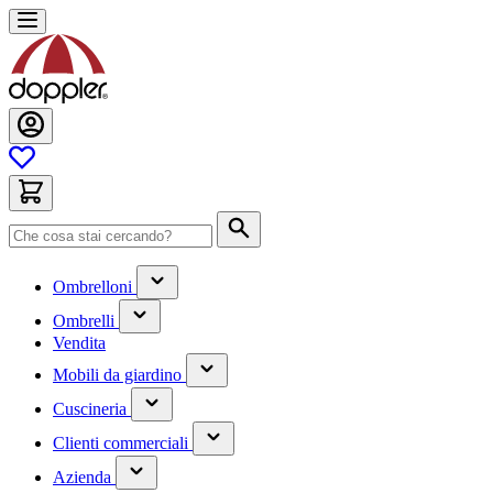
Salta
al
contenuto
Cerca
(contiene
Ombrelloni
un
(contiene
sottomenu)
Ombrelli
un
Vendita
sottomenu)
(contiene
Mobili da giardino
un
(contiene
sottomenu)
Cuscineria
un
(has
sottomenu)
Clienti commerciali
submenu)
(has
Azienda
submenu)