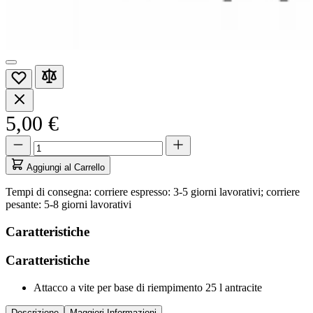
5,00 €
Quantità
Quantità
aggiornata
a
Aggiungi al Carrello
1
Tempi di consegna: corriere espresso: 3-5 giorni lavorativi; corriere
pesante: 5-8 giorni lavorativi
Caratteristiche
Caratteristiche
Attacco a vite per base di riempimento 25 l antracite
Descrizione
Maggiori Informazioni