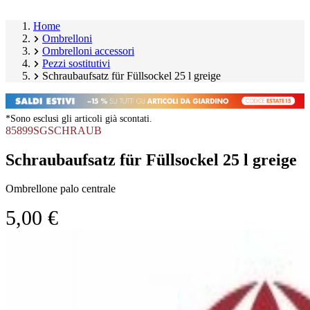
Home
Ombrelloni
Ombrelloni accessori
Pezzi sostitutivi
Schraubaufsatz für Füllsockel 25 l greige
*Sono esclusi gli articoli già scontati.
85899SGSCHRAUB
Schraubaufsatz für Füllsockel 25 l greige
Ombrellone palo centrale
5,00 €
Salta
Image
galleria
1
prodotto
of
1