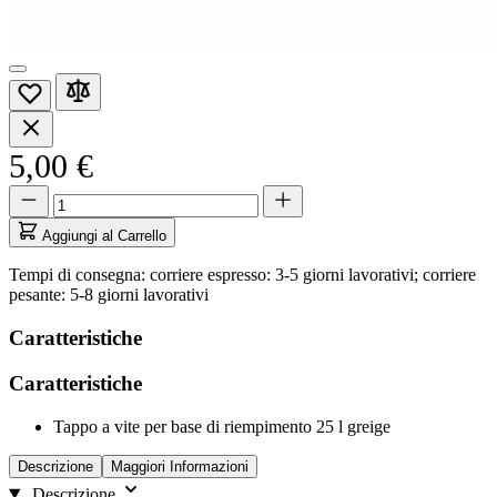
5,00 €
Quantità
Quantità
aggiornata
a
Aggiungi al Carrello
1
Tempi di consegna: corriere espresso: 3-5 giorni lavorativi; corriere
pesante: 5-8 giorni lavorativi
Caratteristiche
Caratteristiche
Tappo a vite per base di riempimento 25 l greige
Descrizione
Maggiori Informazioni
Descrizione