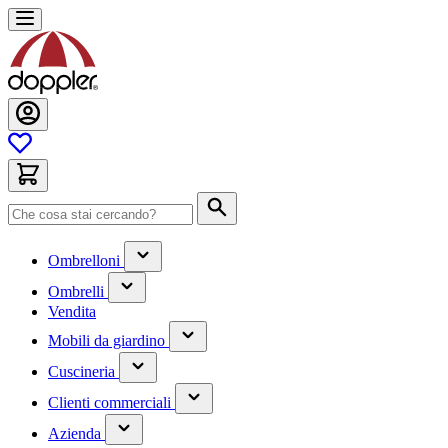
Salta
al
contenuto
Cerca
(contiene
Ombrelloni
un
(contiene
sottomenu)
Ombrelli
un
Vendita
sottomenu)
(contiene
Mobili da giardino
un
(contiene
sottomenu)
Cuscineria
un
(has
sottomenu)
Clienti commerciali
submenu)
(has
Azienda
submenu)