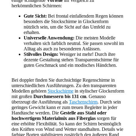
einige schlagende
Vorteile
im Vergleich zu
herkömmlichen Schirmen:
Gute Sicht:
Bei frontal einfallendem Regen können
besonders die Stockschirme in Glockenform
nützlich sein, um die Sicht auf das Umfeld zu
erhalten.
Universelle Anwendung:
Die meisten Modelle
verhalten sich farblich neutral. Sie passen sowohl im
Alltag als auch zu besonderen Anlässen.
Stilvolles Design:
Weniger ist mehr! Durch ihre
dezente Gestaltung stehen Transparentschirme für
guten Geschmack und ein modisches Händchen.
Bei doppler finden Sie durchsichtige Regenschirme in
unterschiedlichen Ausführungen. Zu den transparenten
Modellen gehören
Stockschirme
in stylischer Glockenform
mit großen
Durchmessern bis 131 cm
. Genauso
überzeugt die Ausführung als
Taschenschirm
. Durch sein
geringes Gewicht kann er zum treuen Begleiter in jeder
Handtasche werden. Die
Gestelle aus Stahl oder
hochwertigem Materialmix aus Fiberglas
sorgen für
eine erhöhte Flexibilität. So kann der Schirm bestmöglich
den Kräften von Wind und Wetter standhalten. Details wie
farbige Borten stabilisieren zusätzlich den äußeren Rand