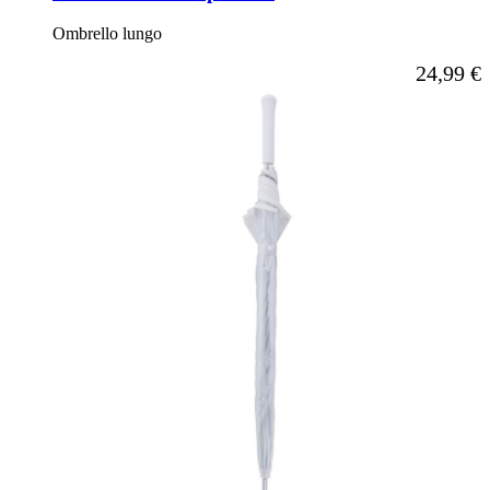
Ombrello lungo
A partire d
24,99 €