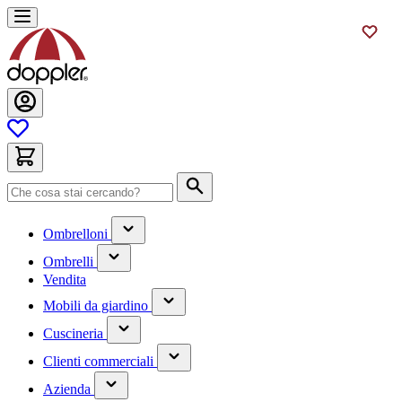
Salta
al
contenuto
Cerca
(contiene
Ombrelloni
un
(contiene
sottomenu)
Ombrelli
un
Vendita
sottomenu)
(contiene
Mobili da giardino
un
(contiene
sottomenu)
Cuscineria
un
(has
sottomenu)
Clienti commerciali
submenu)
(has
Azienda
submenu)