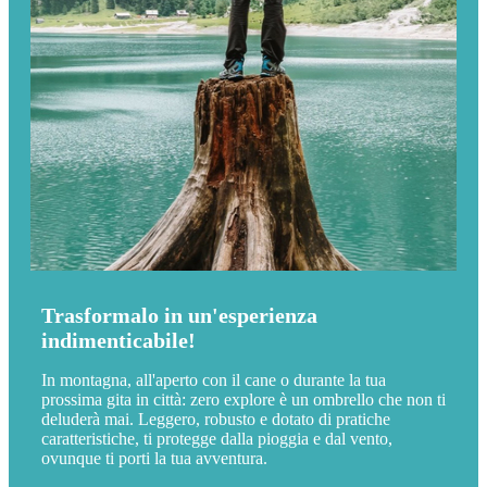
Trasformalo in un'esperienza
indimenticabile!
In montagna, all'aperto con il cane o durante la tua
prossima gita in città: zero explore è un ombrello che non ti
deluderà mai. Leggero, robusto e dotato di pratiche
caratteristiche, ti protegge dalla pioggia e dal vento,
ovunque ti porti la tua avventura.