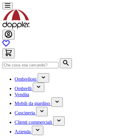
Salta
al
contenuto
Cerca
(contiene
Ombrelloni
un
(contiene
sottomenu)
Ombrelli
un
Vendita
sottomenu)
(contiene
Mobili da giardino
un
(contiene
sottomenu)
Cuscineria
un
(has
sottomenu)
Clienti commerciali
submenu)
(has
Azienda
submenu)